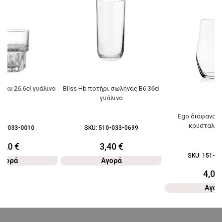
υίσκυ 26.6cl γυάλινο
Bliss Hb ποτήρι σωλήνας Β6 36cl
γυάλινο
Ego διάφανο π
κρύσταλλο
42-033-0010
SKU:
510-033-0699
1,20
€
3,40
€
SKU:
151-03
Αγορά
Αγορά
4,00
Αγορ