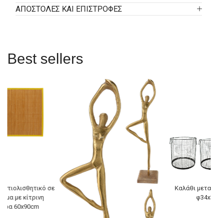
ΑΠΟΣΤΟΛΕΣ ΚΑΙ ΕΠΙΣΤΡΟΦΕΣ
Best sellers
αντιολισθητικό σε
Καλάθι μεταλλ
ώμα με κίτρινη
φ34x3
ούρα 60x90cm