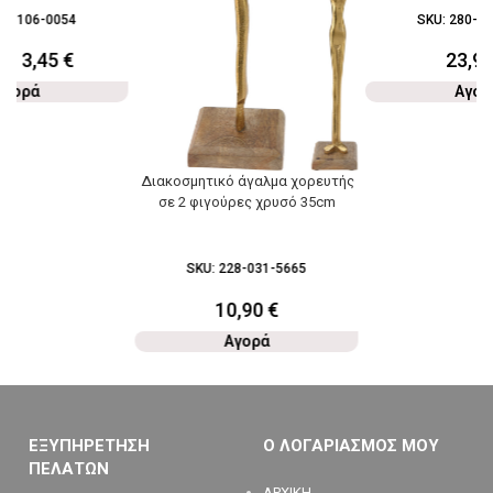
92-106-0054
SKU:
280-03
0
€
3,45
€
23,9
Αγορά
Αγορ
Διακοσμητικό άγαλμα χορευτής
σε 2 φιγούρες χρυσό 35cm
SKU:
228-031-5665
10,90
€
Αγορά
ΕΞΥΠΗΡΕΤΗΣΗ
Ο ΛΟΓΑΡΙΑΣΜΟΣ ΜΟΥ
ΠΕΛΑΤΩΝ
ΑΡΧΙΚΗ