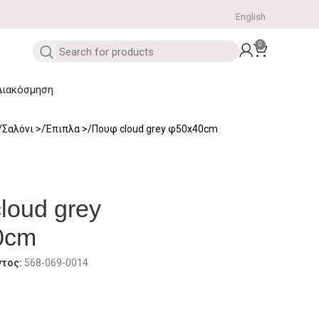
English
0
Διακόσμηση
Σαλόνι
Έπιπλα
Πουφ cloud grey φ50x40cm
loud grey
0cm
ντος:
568-069-0014