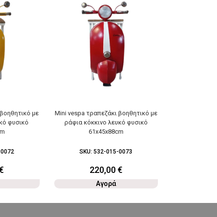
 βοηθητικό με
Mini vespa τραπεζάκι βοηθητικό με
Dubai τραπεζά
υκό φυσικό
ράφια κόκκινο λευκό φυσικό
50
cm
61x45x88cm
-0072
SKU:
532-015-0073
SKU:
5
€
220,00
€
3
Αγορά