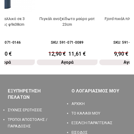
εταλλικό σε 3
Πιγκάλ ανοξείδωτο μαύρο ματ
Fjord πικάλ πλα
σεις φ9x38cm
23cm
28-071-0146
SKU:
591-071-0089
SKU:
591-07
8,90
€
12,90
€
11,61
€
9,90
€
8
Αγορά
Αγορά
Αγορ
ΕΞΥΠΗΡΕΤΗΣΗ
Ο ΛΟΓΑΡΙΑΣΜΟΣ ΜΟΥ
ΠΕΛΑΤΩΝ
ΑΡΧΙΚΗ
ΣΥΧΝΕΣ ΕΡΩΤΗΣΕΙΣ
ΤΟ ΚΑΛΑΘΙ ΜΟΥ
ΤΡΟΠΟΙ ΑΠΟΣΤΟΛΗΣ /
ΕΞΕΛΙΞΗ ΠΑΡΑΓΓΕΛΙΑΣ
ΠΑΡΑΔΟΣΗΣ
ΕΙΣΟΔΟΣ