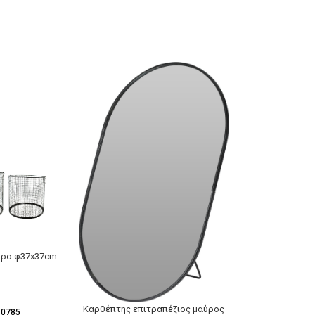
ύρο φ37x37cm
Flip κρεμάστ
ξύλινη κ
Καρθέπτης επιτραπέζιος μαύρος
-0785
SKU:
2