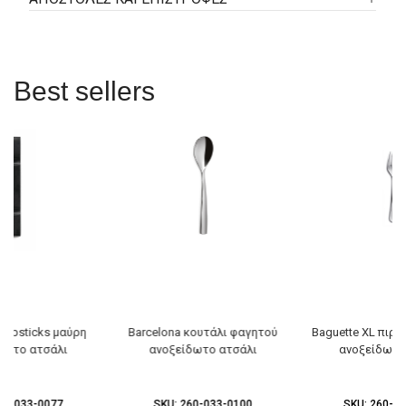
Best sellers
hopsticks μαύρη
Barcelona κουτάλι φαγητού
Baguette XL πιρο
δωτο ατσάλι
ανοξείδωτο ατσάλι
ανοξείδωτο
60-033-0077
SKU:
260-033-0100
SKU:
260-03