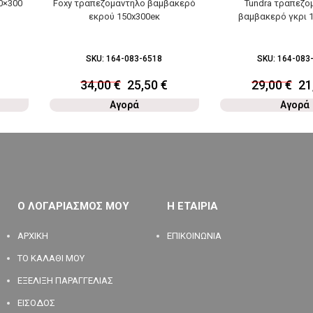
0×300
Foxy τραπεζομαντηλο βαμβακερό
Tundra τραπεζο
εκρού 150x300eκ
βαμβακερό γκρι 
SKU:
164-083-6518
SKU:
164-083
34,00
€
25,50
€
29,00
€
21
Αγορά
Αγορά
Ο ΛΟΓΑΡΙΑΣΜΟΣ ΜΟΥ
Η ΕΤΑΙΡΙΑ
ΑΡΧΙΚΗ
ΕΠΙΚΟΙΝΩΝΙΑ
ΤΟ ΚΑΛΑΘΙ ΜΟΥ
ΕΞΕΛΙΞΗ ΠΑΡΑΓΓΕΛΙΑΣ
ΕΙΣΟΔΟΣ