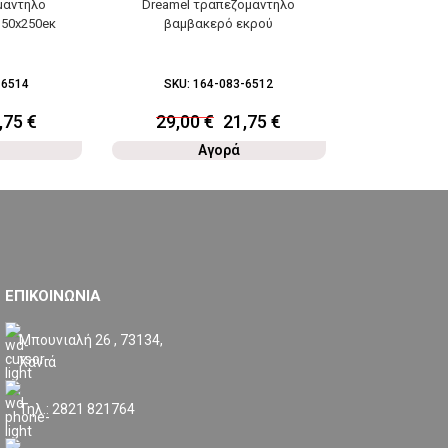
μαντηλο
Dreamel τραπεζομαντηλο
Opalyn τ
150x250eκ
βαμβακερό εκρού
βαμβακερ
-6514
SKU:
164-083-6512
SKU:
1
,75
€
29,00
€
21,75
€
18,0
Αγορά
ΕΠΙΚΟΙΝΩΝΙΑ
Μπουνιαλή 26 , 73134,
Χανιά
Τηλ.: 2821 821764