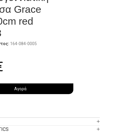
σα Grace
0cm red
3
ντος:
164-084-0005
€
Αγορά
TICS