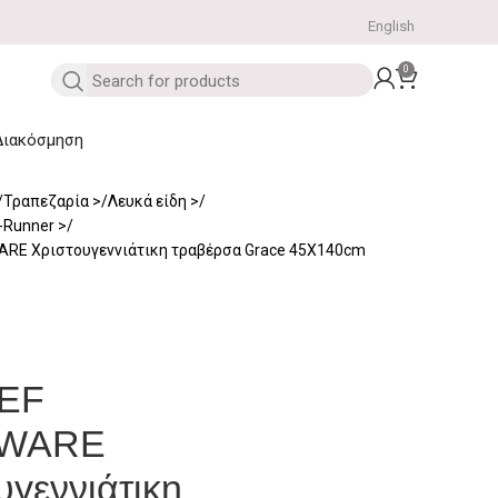
English
0
Διακόσμηση
Τραπεζαρία
Λευκά είδη
-Runner
RE Χριστουγεννιάτικη τραβέρσα Grace 45Χ140cm
EF
WARE
υγεννιάτικη