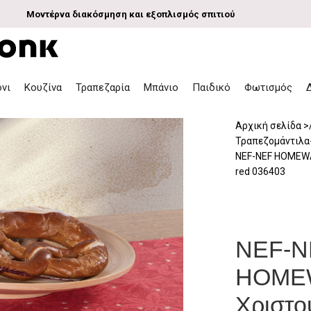
Μοντέρνα διακόσμηση και εξοπλισμός σπιτιού
όνι
Κουζίνα
Τραπεζαρία
Μπάνιο
Παιδικό
Φωτισμός
Αρχική σελίδα
Τραπεζομάντιλα
NEF-NEF HOMEWA
red 036403
NEF-N
HOME
Χριστο