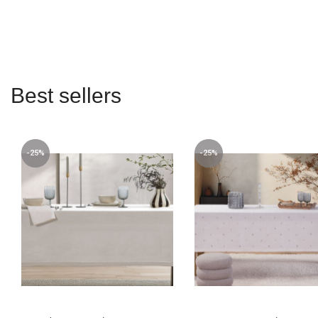
Best sellers
-25%
-25%