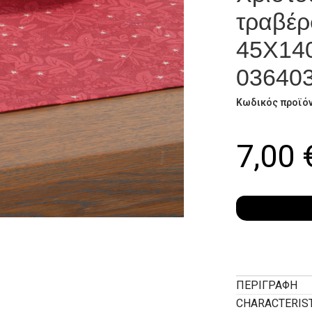
τραβέρ
45Χ14
03640
Κωδικός προϊό
7,00
ΠΕΡΙΓΡΑΦΉ
CHARACTERIS