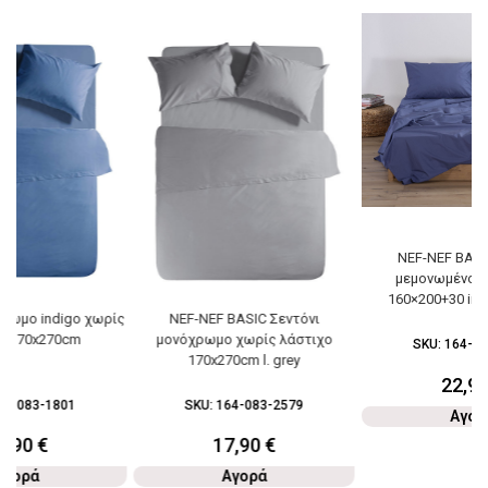
NEF-NEF BASI
μεμονωμένο υ
160×200+30 ind
χρωμο indigo χωρίς
NEF-NEF BASIC Σεντόνι
ο 170x270cm
μονόχρωμο χωρίς λάστιχο
SKU:
164-08
170x270cm l. grey
22,9
64-083-1801
SKU:
164-083-2579
Αγορ
7,90
€
17,90
€
Αγορά
Αγορά