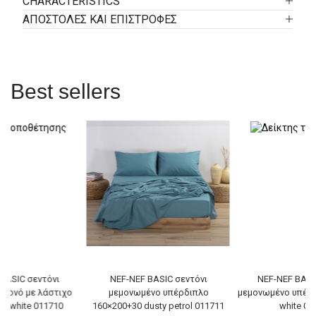
CHARACTERISTICS
ΑΠΟΣΤΟΛΕΣ ΚΑΙ ΕΠΙΣΤΡΟΦΕΣ
Best sellers
BASIC σεντόνι
NEF-NEF BASIC σεντόνι
NEF-NEF BASI
 μονό με λάστιχο
μεμονωμένο υπέρδιπλο
μεμονωμένο υπέρδ
0 white 011710
160×200+30 dusty petrol 011711
white 01