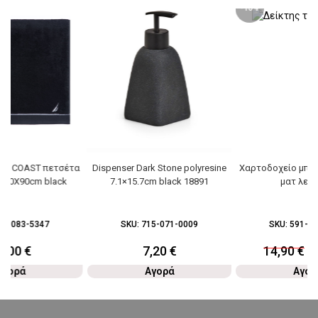
-10%
AU COAST πετσέτα
Dispenser Dark Stone polyresine
Χαρτοδοχείο μπάνι
 50Χ90cm black
7.1×15.7cm black 18891
ματ λευκό
64-083-5347
SKU:
715-071-0009
SKU:
591-07
4,00
€
7,20
€
14,90
€
1
Αγορά
Αγορά
Αγορ