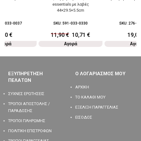
essentials με λαβές
44×29.5×5.5cm
60-033-0037
SKU:
591-033-0330
SKU:
276-03
6,80
€
11,90
€
10,71
€
19,0
Αγορά
Αγορά
Αγορ
ΕΞΥΠΗΡΕΤΗΣΗ
Ο ΛΟΓΑΡΙΑΣΜΟΣ ΜΟΥ
ΠΕΛΑΤΩΝ
ΑΡΧΙΚΗ
ΣΥΧΝΕΣ ΕΡΩΤΗΣΕΙΣ
ΤΟ ΚΑΛΑΘΙ ΜΟΥ
ΤΡΟΠΟΙ ΑΠΟΣΤΟΛΗΣ /
ΕΞΕΛΙΞΗ ΠΑΡΑΓΓΕΛΙΑΣ
ΠΑΡΑΔΟΣΗΣ
ΕΙΣΟΔΟΣ
ΤΡΟΠΟΙ ΠΛΗΡΩΜΗΣ
ΠΟΛΙΤΙΚΗ ΕΠΙΣΤΡΟΦΩΝ
ΤΡΟΠΟΙ ΠΑΡΑΓΓΕΛΙΑΣ