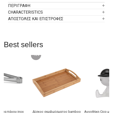
ΠΕΡΙΓΡΑΦΉ
CHARACTERISTICS
ΑΠΟΣΤΟΛΕΣ ΚΑΙ ΕΠΙΣΤΡΟΦΕΣ
Best sellers
-10%
βίδα πάγου inox
Δίσκος σερβιρίσματος bamboo
Αυγοθήκη Cico μαύ