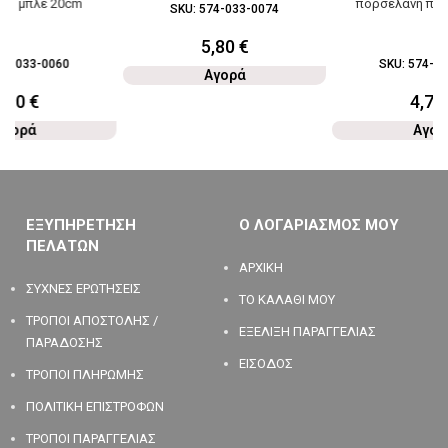
νη μπλε 20cm
πορσελάνη πρά
SKU:
574-033-0074
5,80
€
74-033-0060
SKU:
574-03
Αγορά
5,90
€
4,70
Αγορά
Αγορ
ΕΞΥΠΗΡΕΤΗΣΗ
Ο ΛΟΓΑΡΙΑΣΜΟΣ ΜΟΥ
ΠΕΛΑΤΩΝ
ΑΡΧΙΚΗ
ΣΥΧΝΕΣ ΕΡΩΤΗΣΕΙΣ
ΤΟ ΚΑΛΑΘΙ ΜΟΥ
ΤΡΟΠΟΙ ΑΠΟΣΤΟΛΗΣ /
ΕΞΕΛΙΞΗ ΠΑΡΑΓΓΕΛΙΑΣ
ΠΑΡΑΔΟΣΗΣ
ΕΙΣΟΔΟΣ
ΤΡΟΠΟΙ ΠΛΗΡΩΜΗΣ
ΠΟΛΙΤΙΚΗ ΕΠΙΣΤΡΟΦΩΝ
ΤΡΟΠΟΙ ΠΑΡΑΓΓΕΛΙΑΣ