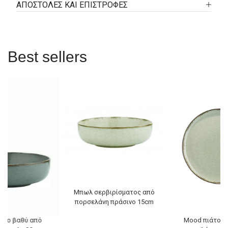
ΑΠΟΣΤΟΛΕΣ ΚΑΙ ΕΠΙΣΤΡΟΦΕΣ
Best sellers
Μπωλ σερβιρίσματος από
πορσελάνη πράσινο 15cm
άτο βαθύ από
Mood πιάτο γ