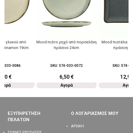
το γλυκού από
Mood πιάτο ρηχό από πορσελάνη
Mood πιατέλα απ
 cinnamon 19cm
πράσινο 24cm
πράσινη 2
74-033-0086
SKU:
574-033-0072
SKU:
574-03
4,70
€
6,50
€
12,9
Αγορά
Αγορά
Αγορ
ΕΞΥΠΗΡΕΤΗΣΗ
Ο ΛΟΓΑΡΙΑΣΜΟΣ ΜΟΥ
ΠΕΛΑΤΩΝ
ΑΡΧΙΚΗ
ΣΥΧΝΕΣ ΕΡΩΤΗΣΕΙΣ