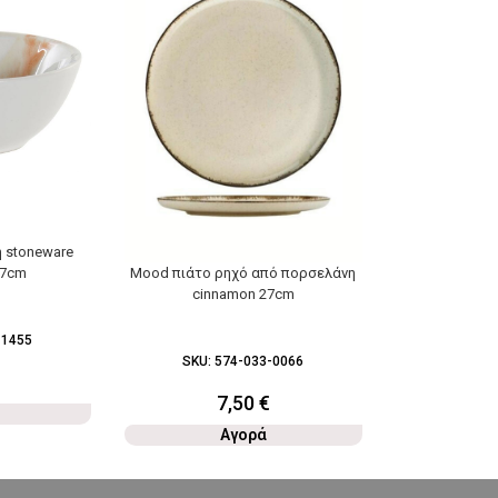
 stoneware
Mood πιάτο ρ
Mood πιάτο ρηχό από πορσελάνη
.7cm
cinn
cinnamon 27cm
-1455
SKU:
5
SKU:
574-033-0066
7,50
€
Αγορά