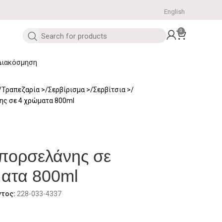
English
0
Διακόσμηση
Τραπεζαρία
Σερβίρισμα
Σερβίτσια
ς σε 4 χρώματα 800ml
πορσελάνης σε
ατα 800ml
ντος:
228-033-4337