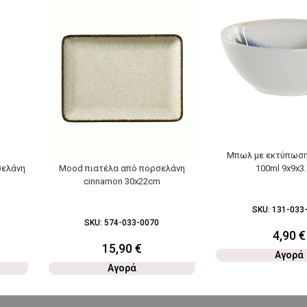
Mπωλ με εκτύπωση
σελάνη
Mood πιατέλα από πορσελάνη
100ml 9x9x3
cinnamon 30x22cm
SKU:
131-033
SKU:
574-033-0070
4,90
€
15,90
€
Αγορά
Αγορά