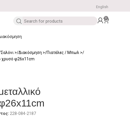
English
0
Διακόσμηση
Σαλόνι
Διακόσμηση
Πιατέλες / Μπωλ
ό χρυσό φ26x11cm
εταλλικό
 φ26x11cm
ντος:
228-084-2187