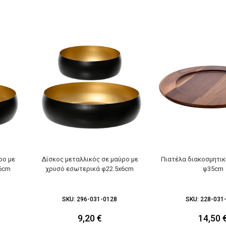
ρο με
Δίσκος μεταλλικός σε μαύρο με
Πιατέλα διακοσμητικ
x6cm
χρυσό εσωτερικά φ22.5x6cm
φ35cm
SKU:
296-031-0128
SKU:
228-031
9,20
€
14,50