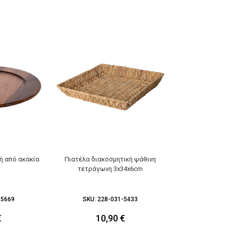
ή από ακακία
Πιατέλα διακοσμητική ψάθινη
Μπωλ από ξύ
τετράγωνη 3x34x6cm
χρώμ
-5669
SKU:
228-031-5433
SKU:
2
€
10,90
€
1