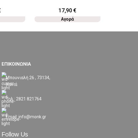
€
17,90
€
1
Αγορά
ΕΠΙΚΟΙΝΩΝΙΑ
Μπουνιαλή 26 , 73134,
Χανιά
Τηλ.: 2821 821764
Email: info@monk.gr
Follow Us