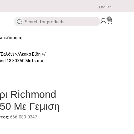
English
0
Διακόσμηση
Σαλόνι
Λευκά Είδη
nd 13 30Χ50 Με Γεμιση
ρι Richmond
50 Με Γεμιση
ντος:
666-083-0347