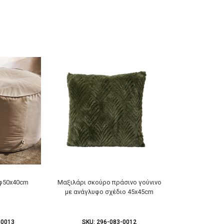
 φ50x40cm
Μαξιλάρι σκούρο πράσινο γούνινο
Μαξιλάρι δια
με ανάγλυφο σχέδιο 45x45cm
μπε
-0013
SKU:
296-083-0012
SKU:
2