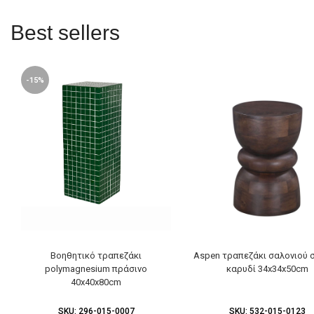
Best sellers
-15%
Βοηθητικό τραπεζάκι
Aspen τραπεζάκι σαλονιού 
polymagnesium πράσινο
καρυδί 34x34x50cm
40x40x80cm
SKU:
296-015-0007
SKU:
532-015-0123