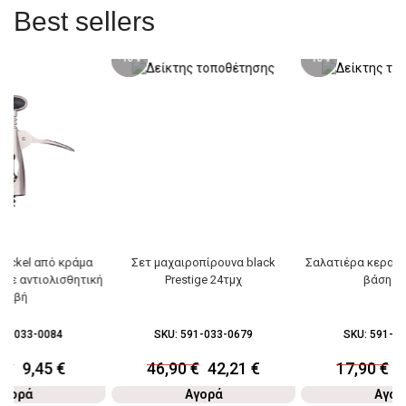
Best sellers
-10%
-10%
nickel από κράμα
Σετ μαχαιροπίρουνα black
Σαλατιέρα κεραμι
με αντιολισθητική
Prestige 24τμχ
βάση 2
λαβή
91-033-0084
SKU:
591-033-0679
SKU:
591-03
0
€
9,45
€
46,90
€
42,21
€
17,90
€
1
Αγορά
Αγορά
Αγορ