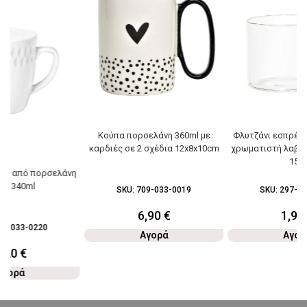
Κούπα πορσελάνη 360ml με
Φλυτζάνι εσπρέσσ
καρδιές σε 2 σχέδια 12x8x10cm
χρωματιστή λαβή 
15cl
ύπα από πορσελάνη
κή 340ml
SKU:
709-033-0019
SKU:
297-03
6,90
€
1,90
74-033-0220
Αγορά
Αγορ
4,20
€
Αγορά