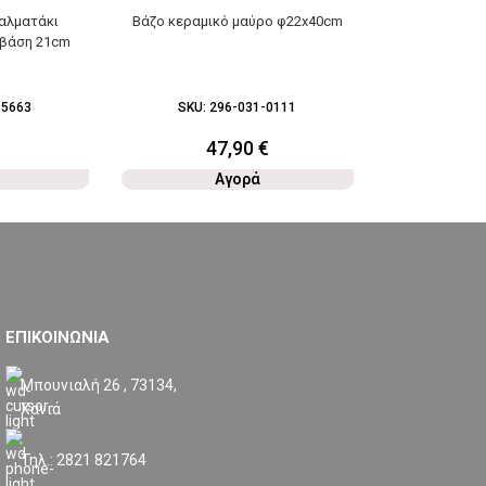
αλματάκι
Βάζο κεραμικό μαύρο φ22x40cm
Τραπεζάκι με
 βάση 21cm
paulownia 
47
-5663
SKU:
296-031-0111
SKU:
2
47,90
€
1
Αγορά
ΕΠΙΚΟΙΝΩΝΙΑ
Μπουνιαλή 26 , 73134,
Χανιά
Τηλ.: 2821 821764