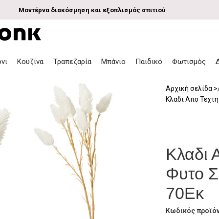
Μοντέρνα διακόσμηση και εξοπλισμός σπιτιού
όνι
Κουζίνα
Τραπεζαρία
Μπάνιο
Παιδικό
Φωτισμός
Αρχική σελίδα
Κλαδι Απο Τεχτη
Κλαδι 
Φυτο Σ
70Εκ
Κωδικός προϊό