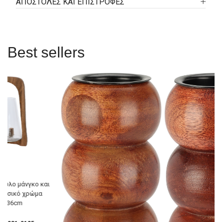
ΑΠΟΣΤΟΛΕΣ ΚΑΙ ΕΠΙΣΤΡΟΦΕΣ
Best sellers
 ξύλο μάνγκο και
 φυσικό χρώμα
3x36cm