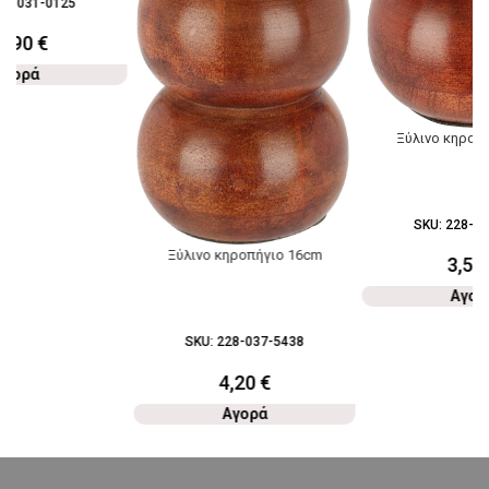
96-031-0125
5,90
€
Αγορά
Ξύλινο κηροπ
SKU:
228-03
Ξύλινο κηροπήγιο 16cm
3,50
Αγορ
SKU:
228-037-5438
4,20
€
Αγορά