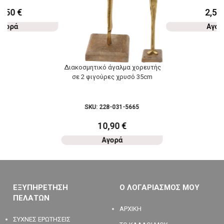
5,50
€
2,50
Αγορά
Αγορ
Διακοσμητικό άγαλμα χορευτής
σε 2 φιγούρες χρυσό 35cm
SKU:
228-031-5665
10,90
€
Αγορά
ΕΞΥΠΗΡΕΤΗΣΗ
Ο ΛΟΓΑΡΙΑΣΜΟΣ ΜΟΥ
ΠΕΛΑΤΩΝ
ΑΡΧΙΚΗ
ΣΥΧΝΕΣ ΕΡΩΤΗΣΕΙΣ