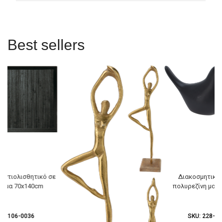
Best sellers
αντιολισθητικό σε
Διακοσμητικό 
ρώμα 70x140cm
πολυρεζίνη μαύ
92-106-0036
SKU:
228-03