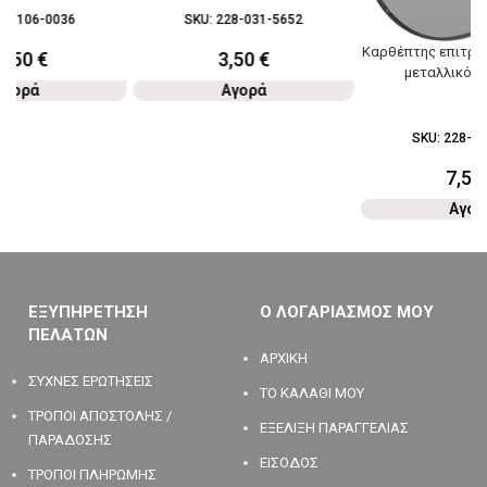
92-106-0036
SKU:
228-031-5652
Καρθέπτης επιτρα
5,50
€
3,50
€
μεταλλικός 
Αγορά
Αγορά
SKU:
228-03
7,50
Αγορ
ΕΞΥΠΗΡΕΤΗΣΗ
Ο ΛΟΓΑΡΙΑΣΜΟΣ ΜΟΥ
ΠΕΛΑΤΩΝ
ΑΡΧΙΚΗ
ΣΥΧΝΕΣ ΕΡΩΤΗΣΕΙΣ
ΤΟ ΚΑΛΑΘΙ ΜΟΥ
ΤΡΟΠΟΙ ΑΠΟΣΤΟΛΗΣ /
ΕΞΕΛΙΞΗ ΠΑΡΑΓΓΕΛΙΑΣ
ΠΑΡΑΔΟΣΗΣ
ΕΙΣΟΔΟΣ
ΤΡΟΠΟΙ ΠΛΗΡΩΜΗΣ