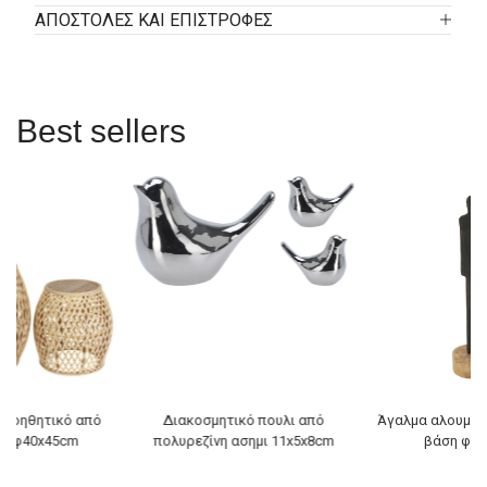
ΑΠΟΣΤΟΛΕΣ ΚΑΙ ΕΠΙΣΤΡΟΦΕΣ
Best sellers
 βοηθητικό από
Διακοσμητικό πουλι από
Άγαλμα αλουμινί
o φ40x45cm
πολυρεζίνη ασημι 11x5x8cm
βάση φ9x