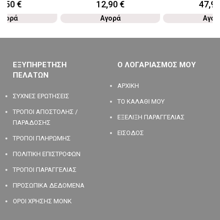
2,50
€
12,90
€
47,9
Αγορά
Αγορά
Αγορ
ΕΞΥΠΗΡΕΤΗΣΗ
Ο ΛΟΓΑΡΙΑΣΜΟΣ ΜΟΥ
ΠΕΛΑΤΩΝ
ΑΡΧΙΚΗ
ΣΥΧΝΕΣ ΕΡΩΤΗΣΕΙΣ
ΤΟ ΚΑΛΑΘΙ ΜΟΥ
ΤΡΟΠΟΙ ΑΠΟΣΤΟΛΗΣ /
ΕΞΕΛΙΞΗ ΠΑΡΑΓΓΕΛΙΑΣ
ΠΑΡΑΔΟΣΗΣ
ΕΙΣΟΔΟΣ
ΤΡΟΠΟΙ ΠΛΗΡΩΜΗΣ
ΠΟΛΙΤΙΚΗ ΕΠΙΣΤΡΟΦΩΝ
ΤΡΟΠΟΙ ΠΑΡΑΓΓΕΛΙΑΣ
ΠΡΟΣΩΠΙΚΑ ΔΕΔΟΜΕΝΑ
ΟΡΟΙ ΧΡΗΣΗΣ MONK