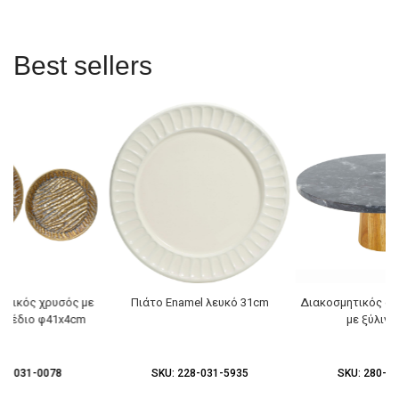
Best sellers
λλικός χρυσός με
Πιάτο Enamel λευκό 31cm
Διακοσμητικός δί
σχέδιο φ41x4cm
με ξύλινη
96-031-0078
SKU:
228-031-5935
SKU:
280-03