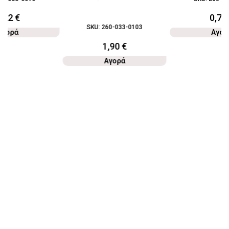
4,22
€
0,70
SKU:
260-033-0103
Αγορά
Αγορ
1,90
€
Αγορά