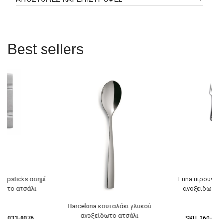
Best sellers
hopsticks ασημί
Luna πιρουνά
δωτο ατσάλι
ανοξείδωτο
Barcelona κουταλάκι γλυκού
ανοξείδωτο ατσάλι
60-033-0076
SKU:
260-03