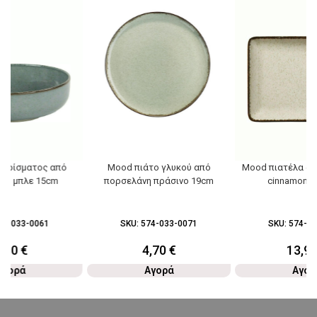
βιρίσματος από
Mood πιάτο γλυκού από
Mood πιατέλα απ
νη μπλε 15cm
πορσελάνη πράσινο 19cm
cinnamon 2
74-033-0061
SKU:
574-033-0071
SKU:
574-03
5,90
€
4,70
€
13,9
Αγορά
Αγορά
Αγορ