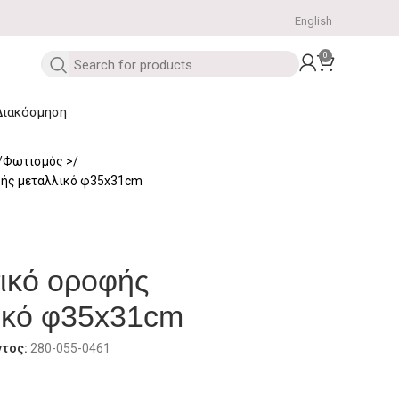
English
0
Διακόσμηση
Φωτισμός
ής μεταλλικό φ35x31cm
ικό οροφής
ικό φ35x31cm
ντος:
280-055-0461