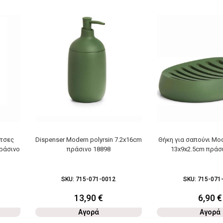
τσες
Dispenser Modern polyrsin 7.2x16cm
Θήκη για σαπούνι Mod
πράσινο
πράσινο 18898
13x9x2.5cm πράσ
SKU:
715-071-0012
SKU:
715-071
13,90
€
6,90
€
Αγορά
Αγορά