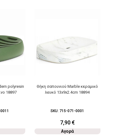
-10%
ern polyresin
Θήκη σαπουνιού Marble κεραμικό
Χαρτοδοχείο 
ινο 18897
λευκό 13x9x2.4cm 18894
clos
-0011
SKU:
715-071-0001
SKU:
5
7,90
€
22,9
Αγορά