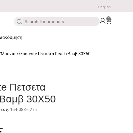
English
0
Διακόσμηση
Μπάνιο
Fonteste Πετσετα Peach Βαμβ 30Χ50
te Πετσετα
 Βαμβ 30Χ50
ντος:
164-083-6275
€