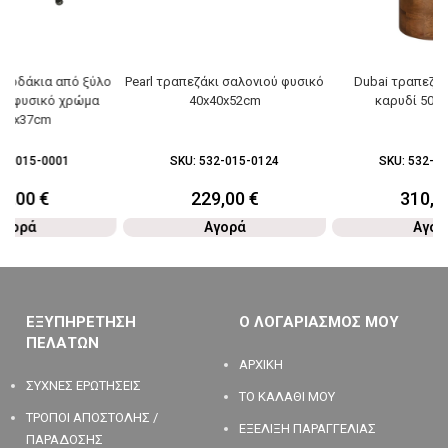
 ροδάκια από ξύλο
Pearl τραπεζάκι σαλονιού φυσικό
Dubai τραπεζάκ
σε φυσικό χρώμα
40x40x52cm
καρυδί 50x
x47x37cm
96-015-0001
SKU:
532-015-0124
SKU:
532-01
17,00
€
229,00
€
310,0
Αγορά
Αγορά
Αγορ
ΕΞΥΠΗΡΕΤΗΣΗ
Ο ΛΟΓΑΡΙΑΣΜΟΣ ΜΟΥ
ΠΕΛΑΤΩΝ
ΑΡΧΙΚΗ
ΣΥΧΝΕΣ ΕΡΩΤΗΣΕΙΣ
ΤΟ ΚΑΛΑΘΙ ΜΟΥ
ΤΡΟΠΟΙ ΑΠΟΣΤΟΛΗΣ /
ΕΞΕΛΙΞΗ ΠΑΡΑΓΓΕΛΙΑΣ
ΠΑΡΑΔΟΣΗΣ