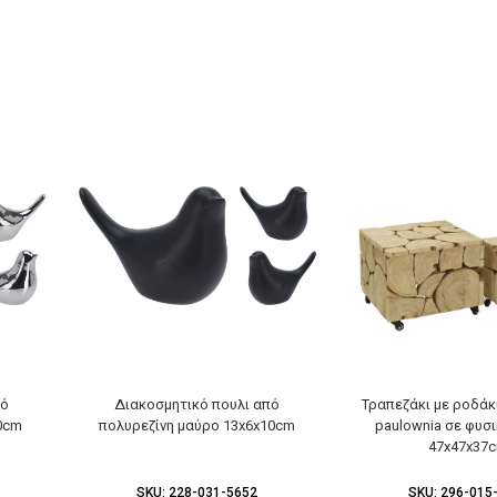
πό
Διακοσμητικό πουλι από
Τραπεζάκι με ροδάκ
10cm
πολυρεζίνη μαύρο 13x6x10cm
paulownia σε φυσ
47x47x37
SKU:
228-031-5652
SKU:
296-015