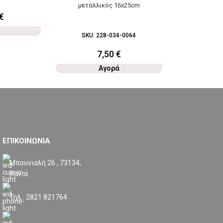
μεταλλικός 16x25cm
€
1
SKU:
228-034-0064
7,50
€
Αγορά
ΕΠΙΚΟΙΝΩΝΙΑ
Μπουνιαλή 26 , 73134,
Χανιά
Τηλ.: 2821 821764