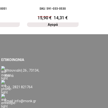
-0051
SKU:
591-033-0530
SKU:
5
15,90
€
14,31
€
7,9
Αγορά
ΕΠΙΚΟΙΝΩΝΙΑ
Μπουνιαλή 26 , 73134,
Χανιά
Τηλ.: 2821 821764
Email: info@monk.gr