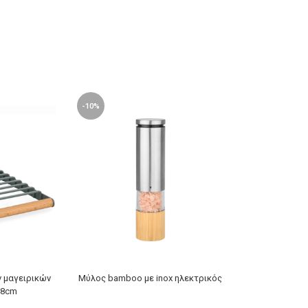
-10%
-10%
 μαγειρικών
Μύλος bamboo με inox ηλεκτρικός
Βάση για ρολό
18cm