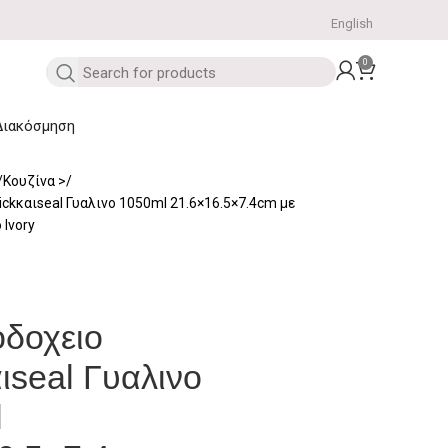
English
0
Διακόσμηση
Κουζίνα
ickκαιseal Γυαλινο 1050ml 21.6×16.5×7.4cm με
 Ivory
δοχειο
αιseal Γυαλινο
l