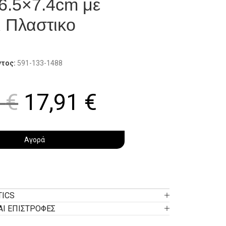
6.5×7.4cm με
 Πλαστικο
ντος:
591-133-1488
0
€
17,91
€
Αγορά
TICS
ΑΙ ΕΠΙΣΤΡΟΦΕΣ