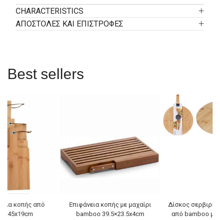
CHARACTERISTICS
ΑΠΟΣΤΟΛΕΣ ΚΑΙ ΕΠΙΣΤΡΟΦΕΣ
Best sellers
ξύλα κοπής από
Επιφάνεια κοπής με μαχαίρι
Δίσκος σερβιρίσ
o 45x19cm
bamboo 39.5×23.5x4cm
από bamboo με 