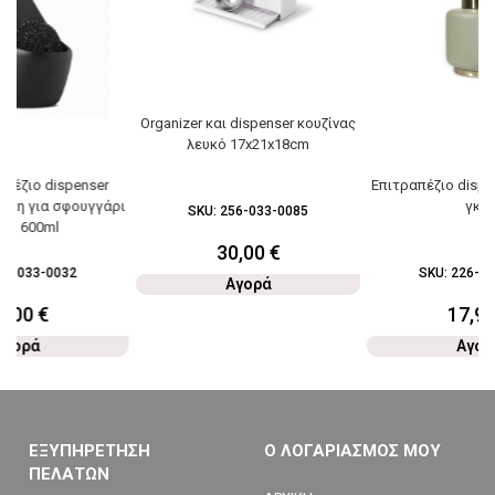
Organizer και dispenser κουζίνας
λευκό 17x21x18cm
απέζιο dispenser
Επιτραπέζιο dispe
θήκη για σφουγγάρι
γκρι
SKU:
256-033-0085
ρο 600ml
30,00
€
56-033-0032
SKU:
226-07
Αγορά
5,00
€
17,9
Αγορά
Αγορ
ΕΞΥΠΗΡΕΤΗΣΗ
Ο ΛΟΓΑΡΙΑΣΜΟΣ ΜΟΥ
ΠΕΛΑΤΩΝ