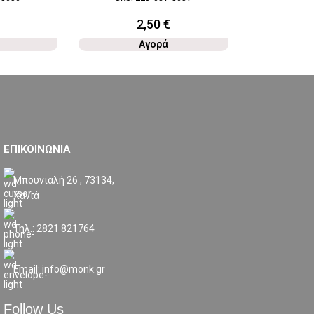
SKU:
2
2,50
€
1
Αγορά
ΕΠΙΚΟΙΝΩΝΙΑ
Μπουνιαλή 26 , 73134,
Χανιά
Τηλ.: 2821 821764
Email: info@monk.gr
Follow Us