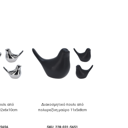
ουλι από
Διακοσμητικό πουλι από
Διακοσμητικ
 12x6x10cm
πολυρεζίνη μαύρο 11x5x8cm
φ1
-5656
SKU:
228-031-5651