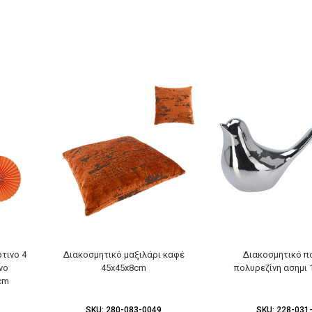
τινο 4
Διακοσμητικό μαξιλάρι καφέ
Διακοσμητικό π
νο
45x45x8cm
πολυρεζίνη ασημι
cm
SKU:
280-083-0049
SKU:
228-031