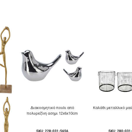
Διακοσμητικό πουλι από
Καλάθι μεταλλικό μα
πολυρεζίνη ασημι 12x6x10cm
SKU:
228-031-5656
SKU:
280-031