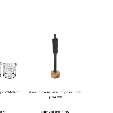
ύρο φ34x36cm
Άγαλμα αλουμινίου μαύρο σε βάση
φ9x40cm
-0786
SKU:
280-031-0695