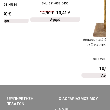
SKU:
591-033-0450
28-031-5330
14,90
€
13,41
€
1,50
€
Αγορά
Αγορά
Διακοσμητικό άγα
σε 2 φιγούρες 
SKU:
228-03
10,9
Αγορ
ΕΞΥΠΗΡΕΤΗΣΗ
Ο ΛΟΓΑΡΙΑΣΜΟΣ ΜΟΥ
ΠΕΛΑΤΩΝ
ΑΡΧΙΚΗ