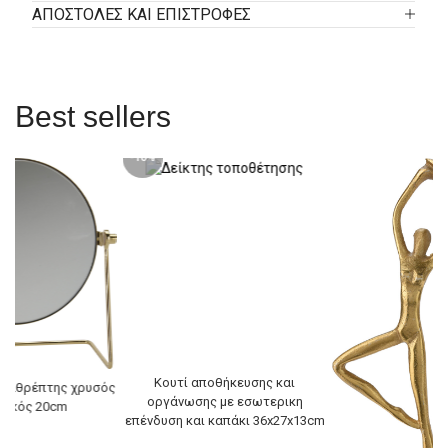
ΑΠΟΣΤΟΛΕΣ ΚΑΙ ΕΠΙΣΤΡΟΦΕΣ
Best sellers
-10%
Κουτί αποθήκευσης και
 καθρέπτης χρυσός
οργάνωσης με εσωτερικη
λικός 20cm
επένδυση και καπάκι 36x27x13cm