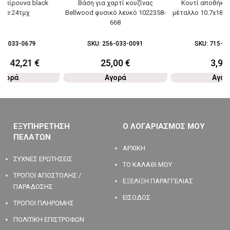
ροπίρουνα black
Βάση για χαρτί κουζίνας
Κουτί αποθήκευ
tige 24τμχ
Bellwood φυσικό λευκό 1022358-
μέταλλο 10.7x18c
668
91-033-0679
SKU:
256-033-0091
SKU:
715-03
0
€
42,21
€
25,00
€
3,90
Αγορά
Αγορά
Αγορ
ΕΞΥΠΗΡΕΤΗΣΗ
Ο ΛΟΓΑΡΙΑΣΜΟΣ ΜΟΥ
ΠΕΛΑΤΩΝ
ΑΡΧΙΚΗ
ΣΥΧΝΕΣ ΕΡΩΤΗΣΕΙΣ
ΤΟ ΚΑΛΑΘΙ ΜΟΥ
ΤΡΟΠΟΙ ΑΠΟΣΤΟΛΗΣ /
ΕΞΕΛΙΞΗ ΠΑΡΑΓΓΕΛΙΑΣ
ΠΑΡΑΔΟΣΗΣ
ΕΙΣΟΔΟΣ
ΤΡΟΠΟΙ ΠΛΗΡΩΜΗΣ
ΠΟΛΙΤΙΚΗ ΕΠΙΣΤΡΟΦΩΝ