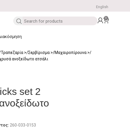
English
0
Διακόσμηση
Τραπεζαρία
Σερβίρισμα
Μαχαιροπίρουνα
2 χρυσά ανοξείδωτο ατσάλι
icks set 2
ανοξείδωτο
ντος:
260-033-0153