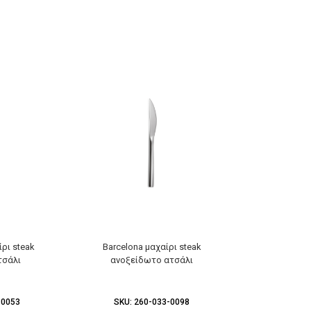
ρι steak
Barcelona μαχαίρι steak
Boj / k6 gun 
τσάλι
ανοξείδωτο ατσάλι
ανοξεί
-0053
SKU:
260-033-0098
SKU:
2