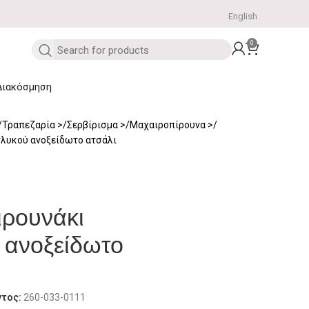
English
0
Διακόσμηση
Τραπεζαρία
Σερβίρισμα
Μαχαιροπίρουνα
γλυκού ανοξείδωτο ατσάλι
ιρουνάκι
 ανοξείδωτο
ντος:
260-033-0111