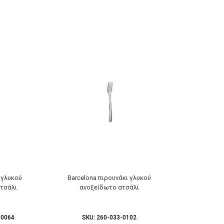
 γλυκού
Barcelona πιρουνάκι γλυκού
Aneto μαχαίρ
τσάλι
ανοξείδωτο ατσάλι
-0064
SKU:
260-033-0102
SKU:
2