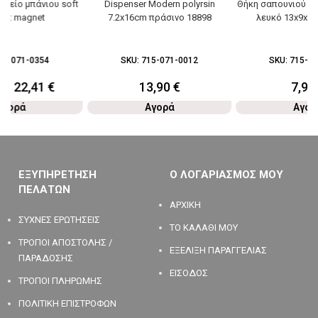
οχείο μπάνιου soft
Dispenser Modern polyrsin
Θήκη σαπουνιού Ma
 5lt magnet
7.2x16cm πράσινο 18898
λευκό 13x9x2.
91-071-0354
SKU:
715-071-0012
SKU:
715-07
0
€
22,41
€
13,90
€
7,90
Αγορά
Αγορά
Αγορ
ΕΞΥΠΗΡΕΤΗΣΗ
Ο ΛΟΓΑΡΙΑΣΜΟΣ ΜΟΥ
ΠΕΛΑΤΩΝ
ΑΡΧΙΚΗ
ΣΥΧΝΕΣ ΕΡΩΤΗΣΕΙΣ
ΤΟ ΚΑΛΑΘΙ ΜΟΥ
ΤΡΟΠΟΙ ΑΠΟΣΤΟΛΗΣ /
ΕΞΕΛΙΞΗ ΠΑΡΑΓΓΕΛΙΑΣ
ΠΑΡΑΔΟΣΗΣ
ΕΙΣΟΔΟΣ
ΤΡΟΠΟΙ ΠΛΗΡΩΜΗΣ
ΠΟΛΙΤΙΚΗ ΕΠΙΣΤΡΟΦΩΝ