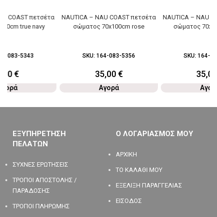
AU COAST πετσέτα
NAUTICA – NAU COAST πετσέτα
NAUTICA – NAU C
Χ50cm true navy
σώματος 70x100cm rose
σώματος 70x10
64-083-5343
SKU:
164-083-5356
SKU:
164-08
6,50
€
35,00
€
35,0
Αγορά
Αγορά
Αγορ
ΕΞΥΠΗΡΕΤΗΣΗ
Ο ΛΟΓΑΡΙΑΣΜΟΣ ΜΟΥ
ΠΕΛΑΤΩΝ
ΑΡΧΙΚΗ
ΣΥΧΝΕΣ ΕΡΩΤΗΣΕΙΣ
ΤΟ ΚΑΛΑΘΙ ΜΟΥ
ΤΡΟΠΟΙ ΑΠΟΣΤΟΛΗΣ /
ΕΞΕΛΙΞΗ ΠΑΡΑΓΓΕΛΙΑΣ
ΠΑΡΑΔΟΣΗΣ
ΕΙΣΟΔΟΣ
ΤΡΟΠΟΙ ΠΛΗΡΩΜΗΣ