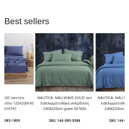
Best sellers
BASIC σεντόνι
NAUTICA- NAU WAVE SOLID σετ
NAUTICA- NAU WA
μίδιπλο 120×200+30
παπλωματοθήκη υπέρδιπλη
παπλωματοθήκη
go 016797
240X220cm green 037630
240X220cm bl
64-083-1809
SKU:
164-083-5584
SKU:
164-08