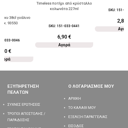
Timeless ποτήρι από κρύσταλλο
κολωνάτα 227ml
SKU:
151-03
υισκυ 38cl γυάλινο
2,80
3εκ. 93550
SKU:
151-033-0441
Αγορ
6,90
€
42-033-0046
Αγορά
2,30
€
Αγορά
ΕΞΥΠΗΡΕΤΗΣΗ
Ο ΛΟΓΑΡΙΑΣΜΟΣ ΜΟΥ
ΠΕΛΑΤΩΝ
ΑΡΧΙΚΗ
ΣΥΧΝΕΣ ΕΡΩΤΗΣΕΙΣ
ΤΟ ΚΑΛΑΘΙ ΜΟΥ
ΤΡΟΠΟΙ ΑΠΟΣΤΟΛΗΣ /
ΕΞΕΛΙΞΗ ΠΑΡΑΓΓΕΛΙΑΣ
ΠΑΡΑΔΟΣΗΣ
ΕΙΣΟΔΟΣ