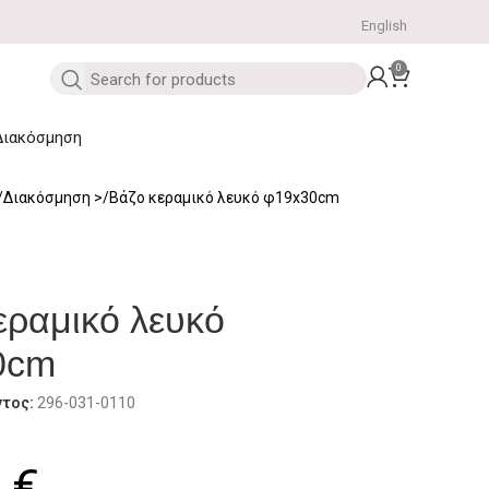
English
0
Διακόσμηση
Διακόσμηση
Βάζο κεραμικό λευκό φ19x30cm
εραμικό λευκό
0cm
ντος:
296-031-0110
0
€