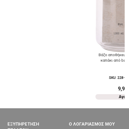
Βάζο αποθήκευση
καπάκι από bam
SKU:
228-03
9,90
Αγορ
ΕΞΥΠΗΡΕΤΗΣΗ
Ο ΛΟΓΑΡΙΑΣΜΟΣ ΜΟΥ