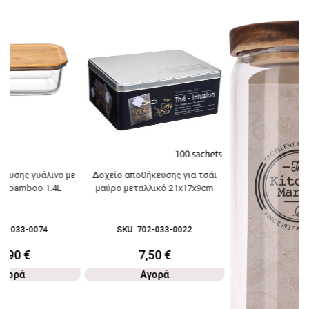
ευσης γυάλινο με
Δοχείο αποθήκευσης για τσάι
πό bamboo 1.4L
μαύρο μεταλλικό 21x17x9cm
72-033-0074
SKU:
702-033-0022
7,90
€
7,50
€
Αγορά
Αγορά