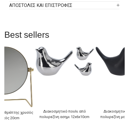
ΑΠΟΣΤΟΛΕΣ ΚΑΙ ΕΠΙΣΤΡΟΦΕΣ
Best sellers
Διακοσμητικό πουλι από
Διακοσμητικό 
 καθρέπτης χρυσός
πολυρεζίνη ασημι 12x6x10cm
πολυρεζίνη μαύ
λικός 20cm