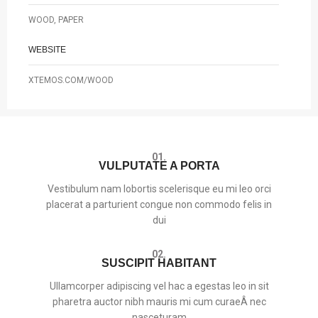
WOOD, PAPER
WEBSITE
XTEMOS.COM/WOOD
01.
VULPUTATE A PORTA
Vestibulum nam lobortis scelerisque eu mi leo orci
placerat a parturient congue non commodo felis in
dui
02.
SUSCIPIT HABITANT
Ullamcorper adipiscing vel hac a egestas leo in sit
pharetra auctor nibh mauris mi cum curaeÂ nec
nasceturam